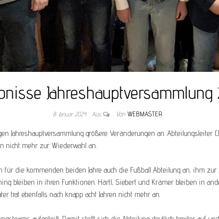
bnisse Jahreshauptversammlung
8. Januar 2024
Aus
Von
WEBMASTER
en Jahreshauptversammlung größere Veränderungen an. Abteilungsleiter Chri
ten nicht mehr zur Wiederwahl an.
 für die kommenden beiden Jahre auch die Fußball Abteilung an, ihm zur Se
ing bleiben in ihren Funktionen. Härtl, Siebert und Krämer bleiben in an
er trat ebenfalls nach knapp acht Jahren nicht mehr an.
ungsteams aufgeteilt. Damit stellt sich die Abteilung deutlich breiter auf 