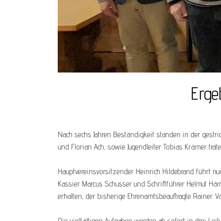
Erge
Nach sechs Jahren Beständigkeit standen in der gestrig
und Florian Ach, sowie Jugendleiter Tobias Krämer tra
Hauptvereinsvorsitzender Heinrich Hildebrand führt nun
Kassier Marcus Schusser und Schriftführer Helmut Härn
erhalten, der bisherige Ehrenamtsbeauftragte Rainer Vat
Die vielfältigen Aufgaben werden ab sofort in drei Leit