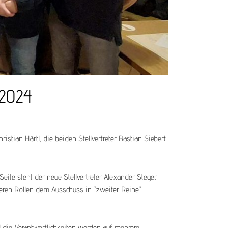
 2024
stian Härtl, die beiden Stellvertreter Bastian Siebert
ite steht der neue Stellvertreter Alexander Steger.
deren Rollen dem Ausschuss in “zweiter Reihe”
und die Verantwortlichkeiten werden auf mehrere