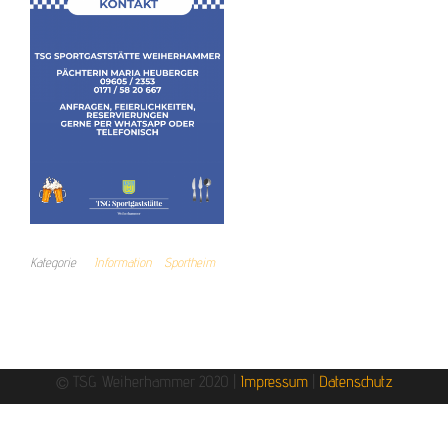
Kategorie
Information
Sportheim
© TSG Weiherhammer 2020 |
Impressum
|
Datenschutz