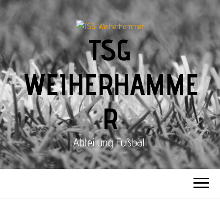
TSG
WEIHERHAMME
R
Abteilung Fußball