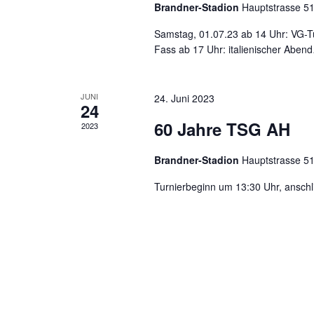
Brandner-Stadion
Hauptstrasse 5
u
t
e
Samstag, 01.07.23 ab 14 Uhr: VG-Tu
n
i
Fass ab 17 Uhr: italienischer Abe
n
g
g
JUNI
e
24. Juni 2023
e
24
b
60 Jahre TSG AH
2023
n
e
n
S
Brandner-Stadion
Hauptstrasse 5
.
Turnierbeginn um 13:30 Uhr, ansch
u
S
u
c
c
h
h
e
n
e
a
c