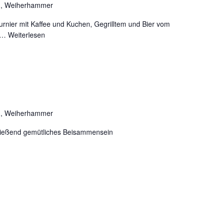
1, Weiherhammer
rnier mit Kaffee und Kuchen, Gegrilltem und Bier vom
nd…
Weiterlesen
1, Weiherhammer
ließend gemütliches Beisammensein