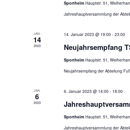
Sportheim
Hauptstr. 51, Weiherh
u
t
e
Jahreshauptversammlung der Abtei
n
i
n
g
JAN.
14. Januar 2023 @ 19:00
-
23:00
g
14
e
e
Neujahrsempfang T
2023
b
n
e
Sportheim
Hauptstr. 51, Weiherh
n
S
.
Neujahrsempfang der Abteilung Fuß
u
S
u
c
JAN.
6. Januar 2023 @ 14:00
-
18:00
c
6
h
Jahreshauptversam
h
2023
e
n
e
Sportheim
Hauptstr. 51, Weiherh
a
Jahreshauptversammlung der Abteil
c