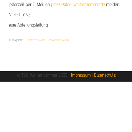
jederzeit per E-Mail an
presse@tsg-weiherhammer.de
melden.
Viele Grüße,
eure Abteilungsleitung
Kategorie
Information
Veranstaltung
© TSG Weiherhammer 2020 |
Impressum
|
Datenschutz