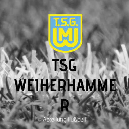
TSG
WEIHERHAMME
R
Abteilung Fußball