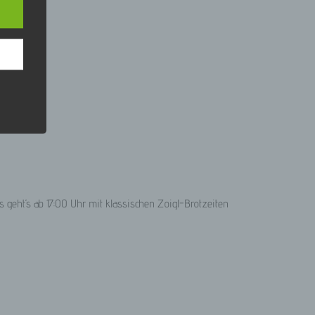
ann.
ise
 den
e
nsere
 Um
 geht’s ab 17:00 Uhr mit klassischen Zoigl-Brotzeiten
eine
den