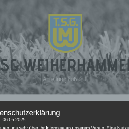
TSG WEIHERHAMME
Abteilung Fußball
ANNSCHAFTEN
EVENTS
TSG – NEWS
PARTNER & SPON
enschutzerklärung
: 06.05.2025
reuen uns sehr über Ihr Interesse an unserem Verein. Eine Nutz