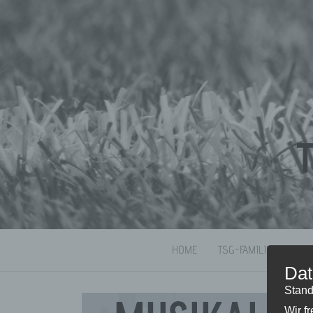
HOME
TSG-FAMILIE
M
Dat
Stand
Wir f