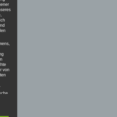
gener
nseres
,
ich
und
len
mens,
ng
en
chte
r von
ten
.
ische
n