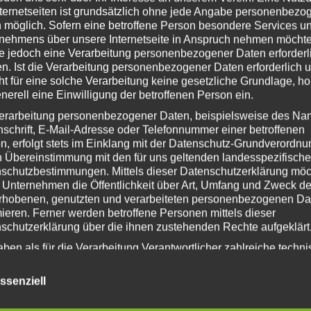
nternetseiten ist grundsätzlich ohne jede Angabe personenbezo
 möglich. Sofern eine betroffene Person besondere Services u
nehmens über unsere Internetseite in Anspruch nehmen möchte
e jedoch eine Verarbeitung personenbezogener Daten erforderl
n. Ist die Verarbeitung personenbezogener Daten erforderlich 
ht für eine solche Verarbeitung keine gesetzliche Grundlage, ho
enerell eine Einwilligung der betroffenen Person ein.
erarbeitung personenbezogener Daten, beispielsweise des Na
nschrift, E-Mail-Adresse oder Telefonnummer einer betroffenen
n, erfolgt stets im Einklang mit der Datenschutz-Grundverordnu
n Übereinstimmung mit den für uns geltenden landesspezifisch
schutzbestimmungen. Mittels dieser Datenschutzerklärung mö
 Unternehmen die Öffentlichkeit über Art, Umfang und Zweck de
rhobenen, genutzten und verarbeiteten personenbezogenen Da
mieren. Ferner werden betroffene Personen mittels dieser
schutzerklärung über die ihnen zustehenden Rechte aufgeklärt
aben als für die Verarbeitung Verantwortlicher zahlreiche techn
rganisatorische Maßnahmen umgesetzt, um einen möglichst
nlosen Schutz der über diese Internetseite verarbeiteten
ssenziell
nenbezogenen Daten sicherzustellen. Dennoch können
netbasierte Datenübertragungen grundsätzlich Sicherheitslücke