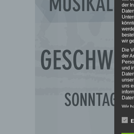
der I
Daten
Unter
könnt
werde
beste
wir g
Die V
der A
Perso
und i
Daten
unser
uns e
infor
Daten
Wir h
und o
lücke
E
perso
Inter