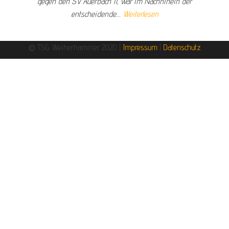
gegen den SV Auerbach II, war im Nachhinein der
entscheidende.…
Weiterlesen
© TSG Weiherhammer 2020 |
Impressum
|
Datenschutz