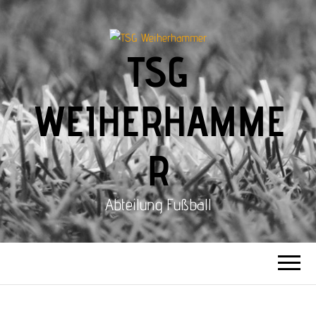
TSG
WEIHERHAMME
R
Abteilung Fußball