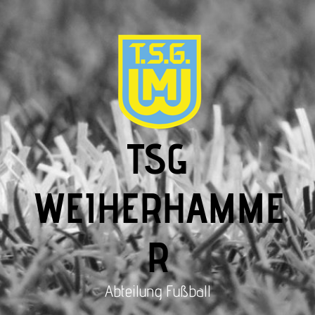
TSG
WEIHERHAMME
R
Abteilung Fußball