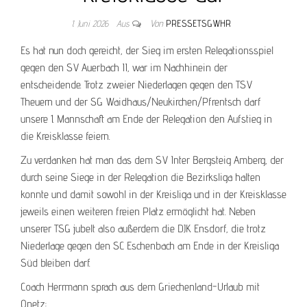
1. Juni 2026
Aus
Von
PRESSETSGWHR
Es hat nun doch gereicht, der Sieg im ersten Relegationsspiel
gegen den SV Auerbach II, war im Nachhinein der
entscheidende. Trotz zweier Niederlagen gegen den TSV
Theuern und der SG Waidhaus/Neukirchen/Pfrentsch darf
unsere 1. Mannschaft am Ende der Relegation den Aufstieg in
die Kreisklasse feiern.
Zu verdanken hat man das dem SV Inter Bergsteig Amberg, der
durch seine Siege in der Relegation die Bezirksliga halten
konnte und damit sowohl in der Kreisliga und in der Kreisklasse
jeweils einen weiteren freien Platz ermöglicht hat. Neben
unserer TSG jubelt also außerdem die DJK Ensdorf, die trotz
Niederlage gegen den SC Eschenbach am Ende in der Kreisliga
Süd bleiben darf.
Coach Herrmann sprach aus dem Griechenland-Urlaub mit
Onetz: