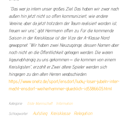
“Das war ja intern unser großes Ziel. Das haben wir zwar nach
außen hin jetzt nicht so offen kommuniziert, wie andere
Vereine, aber da jetzt trotzdem der Traum realisiert worden ist,
freuen wir uns”, gibt Herrmann offen zu. Für die kommende
Saison in der Kreisklasse ist der Vize der A-Klasse Nord
gewappnet. “Wir haben zwei Neuzugänge, dessen Namen aber
noch nicht an die Öffentlichkeit getragen werden. Die wären
ligaunabhängig zu uns gekommen – die kommen von einem
Kreisligisten”, erzählt er. Zwei ältere Spieler werden sich
hingegen zu den alten Herren verabschieden.
https://www.onetz.de/sport/ensdorf/lucky-loser-jubeln-inter-
macht-ensdorf-weiherhammer-gluecklich-id5386605.html
Kategorie
Erste Mannschaft
Information
Aufstieg
Kreisklasse
Relegation
Schlagwörter